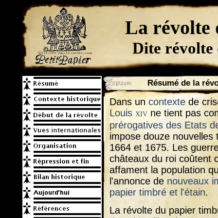
La révolte
Dite révolte
Résumé de la révo
Dans un
contexte
de cri
Louis
ne tient pas c
XIV
prérogatives des Etats d
impose douze nouvelles 
1664 et 1675. Les guerre
châteaux du roi coûtent 
affament la population qu
l'annonce de
nouveaux im
papier timbré et l'étain
.
La révolte du papier tim