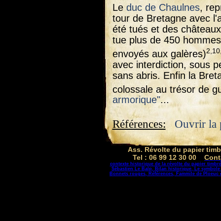
Le
duc de Chaulnes
, re
tour de Bretagne avec l'
été tués et des châteaux 
tue plus de 450 hommes,
2,10
envoyés aux galères)
avec interdiction, sous 
sans abris. Enfin la Bre
colossale au trésor de g
armorique"
...
Références:
Ouvrir la 
Ass. Révolte du papier tim
Tel : 06 99 12 30 00
Cont
contexte historique de la révolte du papier timbr
Sébastien Le Balp,
Bilan historique,
Le symbole
Bonnets rouges,
Références,
Fammile de Ploeuc 