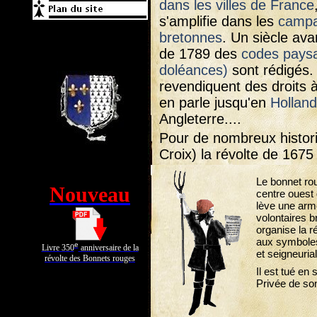
dans les villes de France
s'amplifie dans les
camp
bretonnes
. Un siècle ava
de 1789 des
codes paysa
doléances)
sont rédigés. 
revendiquent des droits à
en parle jusqu'en
Hollan
Angleterre....
Pour de nombreux histori
Croix) la révolte de 1675
Le bonnet rou
Nouveau
centre ouest
lève une arm
volontaires b
organise la ré
aux symboles
e
Livre 350
anniversaire de la
et seigneuria
révolte des Bonnets rouges
Il est tué en
Privée de son