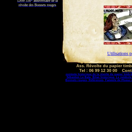
Livre 350
anniversaire de la
révolte des Bonnets rouges
Utilisations 
Ass. Révolte du papier tim
Tel : 06 99 12 30 00
Cont
contexte historique de la révolte du papier timbr
Sébastien Le Balp,
Bilan historique,
Le symbole
Bonnets rouges,
Références,
Fammile de Ploeuc 